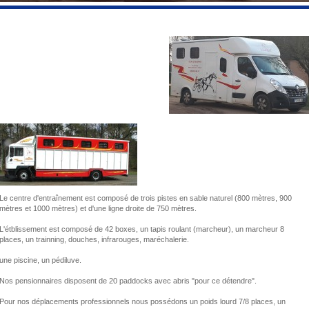
Le centre d'entraînement est composé de trois pistes en sable naturel (800 mètres, 900
mètres et 1000 mètres) et d'une ligne droite de 750 mètres.
L'étblissement est composé de 42 boxes, un tapis roulant (marcheur), un marcheur 8
places, un trainning, douches, infrarouges, maréchalerie.
une piscine, un pédiluve.
Nos pensionnaires disposent de 20 paddocks avec abris "pour ce détendre".
Pour nos déplacements professionnels nous possédons un poids lourd 7/8 places, un