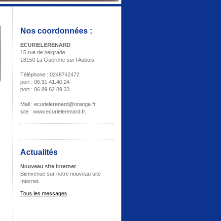
Nos coordonnées :
ECURIELERENARD
15 rue de belgrade
18150 La Guerche sur l Aubois
Téléphone : 0248742472
port : 06.31.41.40.24
port : 06.89.82.89.33
Mail : ecurielerenard@orange.fr
site : www.ecurielerenard.fr.
Actualités
Nouveau site Internet
Bienvenue sur notre nouveau site
Internet.
Tous les messages